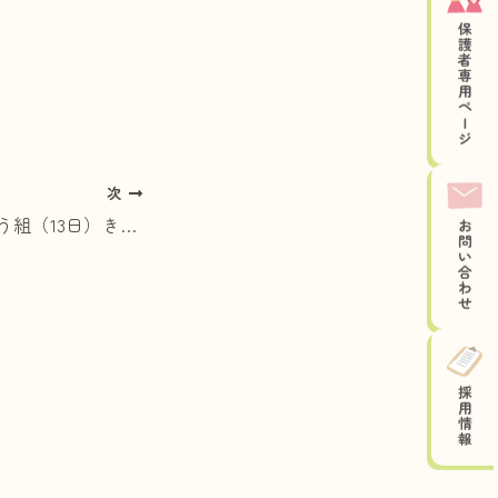
保護者専用ページ
次
どろんこ遊び ぞう組（13日）きりん組（14日）
お問い合わせ
採用情報