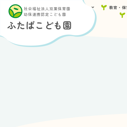
園について
教育・保
社会福祉法人双葉保育園
幼保連携認定こども園
ふたばこども園
内
容
を
ス
キ
ッ
プ