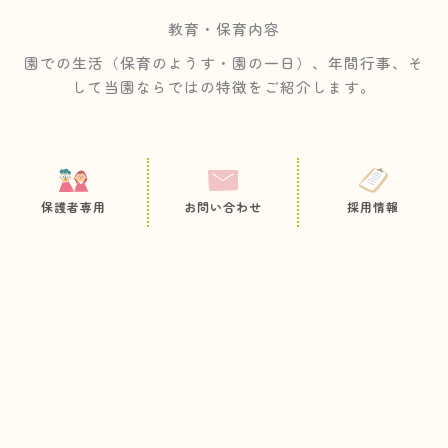
教育・保育内容
園での生活（保育のようす・園の一日）、年間行事、そ
して当園ならではの特徴をご紹介します。
保護者専用
お問い合わせ
採用情報
保育の
ようす
園の一
年間行
園の特
日
事
徴