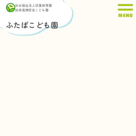
内
社会福祉法人双葉保育園
容
幼保連携認定こども園
を
ふたばこども園
ス
キ
ッ
プ