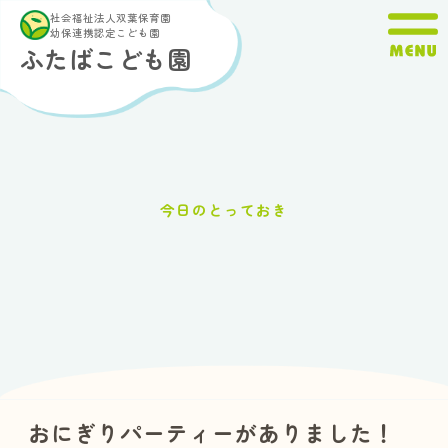
内
社会福祉法人双葉保育園
容
幼保連携認定こども園
ふたばこども園
を
ス
キ
ッ
プ
今日のとっておき
おにぎりパーティーがありました！