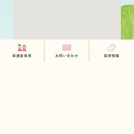
保護者専用ページ
園について
職員採用
保護者専用
お問い合わせ
採用情報
教育・保育内容
お問い合わせ
病後児保育
プライバシーポリシー
サイトマップ
未就園児の方へ
入園のご案内
お知らせ
今日のとっておき
情報公開
各種申込用紙