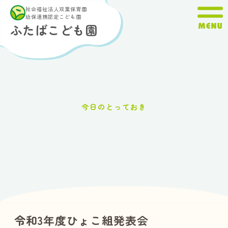
内
社会福祉法人双葉保育園
容
幼保連携認定こども園
ふたばこども園
を
ス
キ
ッ
プ
今日のとっておき
令和3年度ひょこ組発表会