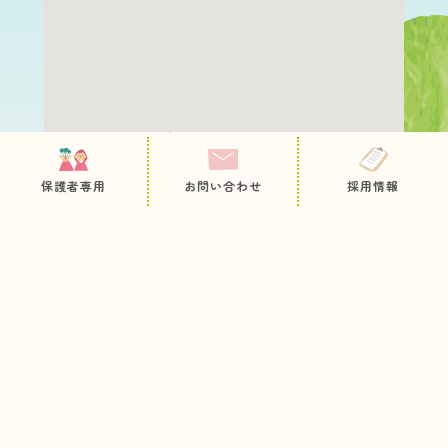
保護者専用ページ
園について
職員採用
保護者専用
お問い合わせ
採用情報
教育・保育内容
お問い合わせ
病後児保育
プライバシーポリシー
サイトマップ
未就園児の方へ
入園のご案内
お知らせ
今日のとっておき
情報公開
各種申込用紙