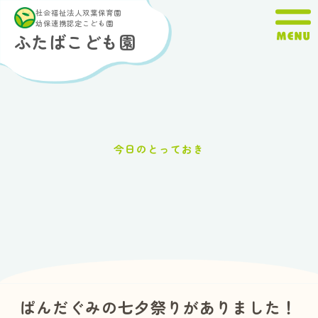
内
社会福祉法人双葉保育園
容
幼保連携認定こども園
ふたばこども園
を
ス
キ
ッ
プ
今日のとっておき
ぱんだぐみの七夕祭りがありました！