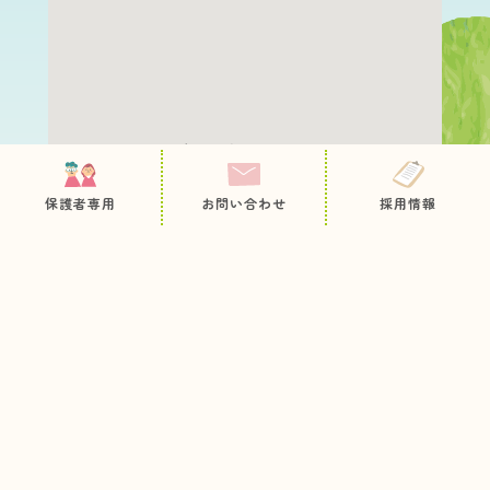
保護者専用ページ
園について
職員採用
保護者専用
お問い合わせ
採用情報
教育・保育内容
お問い合わせ
病後児保育
プライバシーポリシー
サイトマップ
未就園児の方へ
入園のご案内
お知らせ
今日のとっておき
情報公開
各種申込用紙