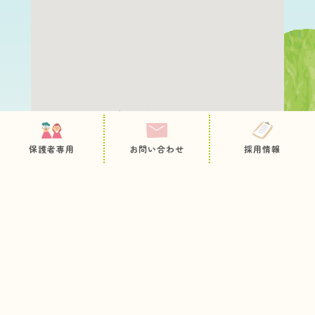
保護者専用ページ
園について
職員採用
保護者専用
お問い合わせ
採用情報
教育・保育内容
お問い合わせ
病後児保育
プライバシーポリシー
サイトマップ
未就園児の方へ
入園のご案内
お知らせ
今日のとっておき
情報公開