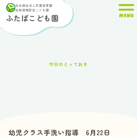
内
社会福祉法人双葉保育園
容
幼保連携認定こども園
ふたばこども園
を
ス
キ
ッ
プ
今日のとっておき
幼児クラス手洗い指導 6月22日