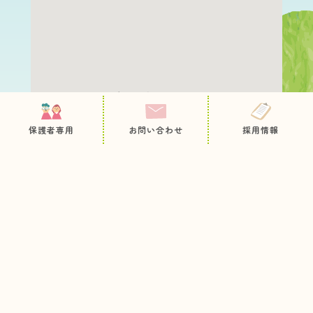
保護者専用ページ
園について
職員採用
保護者専用
お問い合わせ
採用情報
教育・保育内容
お問い合わせ
病後児保育
プライバシーポリシー
サイトマップ
未就園児の方へ
入園のご案内
お知らせ
今日のとっておき
情報公開
各種申込用紙