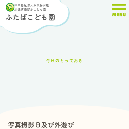
内
社会福祉法人双葉保育園
容
幼保連携認定こども園
ふたばこども園
を
ス
キ
ッ
プ
今日のとっておき
写真撮影日及び外遊び