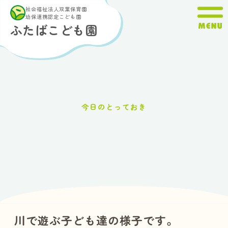
内
社会福祉法人双葉保育園
容
幼保連携認定こども園
ふたばこども園
を
ス
キ
ッ
プ
今日のとっておき
川で遊ぶ子ども達の様子です。