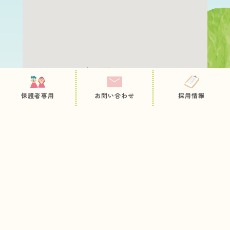
保護者専用ページ
園について
職員採用
保護者専用
お問い合わせ
採用情報
教育・保育内容
お問い合わせ
病後児保育
プライバシーポリシー
サイトマップ
未就園児の方へ
入園のご案内
お知らせ
今日のとっておき
情報公開
各種申込用紙