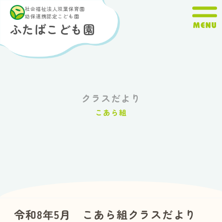
内
社会福祉法人双葉保育園
容
幼保連携認定こども園
ふたばこども園
を
ス
キ
ッ
プ
クラスだより
こあら組
令和8年5月 こあら組クラスだより