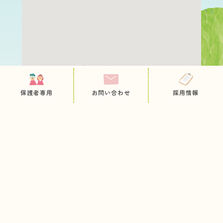
保護者専用ページ
園について
職員採用
保護者専用
お問い合わせ
採用情報
教育・保育内容
お問い合わせ
病後児保育
プライバシーポリシー
サイトマップ
未就園児の方へ
入園のご案内
お知らせ
今日のとっておき
情報公開
各種申込用紙