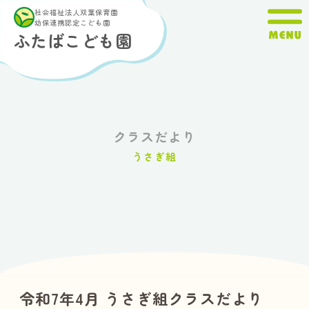
内
社会福祉法人双葉保育園
容
幼保連携認定こども園
ふたばこども園
を
ス
キ
ッ
プ
クラスだより
うさぎ組
令和7年4月 うさぎ組クラスだより