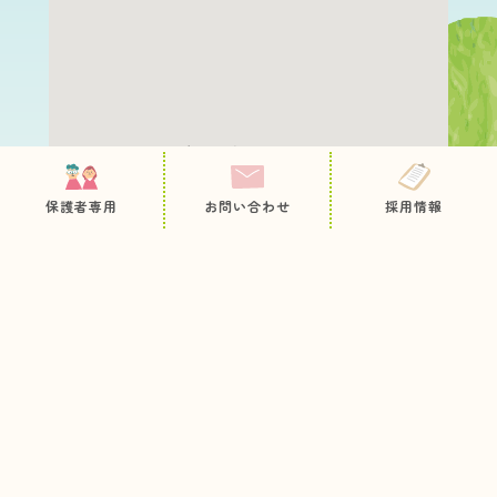
保護者専用ページ
園について
職員採用
保護者専用
お問い合わせ
採用情報
教育・保育内容
お問い合わせ
病後児保育
プライバシーポリシー
サイトマップ
未就園児の方へ
入園のご案内
お知らせ
今日のとっておき
情報公開
各種申込用紙