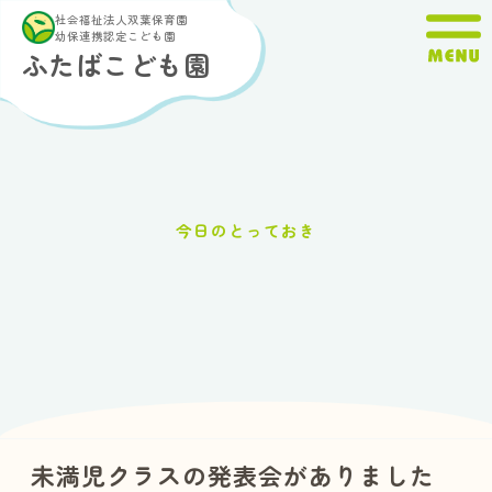
内
社会福祉法人双葉保育園
容
幼保連携認定こども園
ふたばこども園
を
ス
キ
ッ
プ
今日のとっておき
未満児クラスの発表会がありました