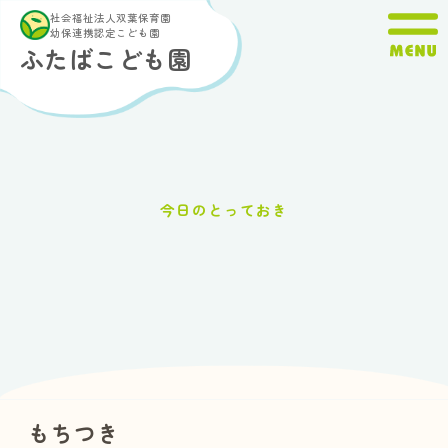
内
社会福祉法人双葉保育園
容
幼保連携認定こども園
ふたばこども園
を
ス
キ
ッ
プ
今日のとっておき
もちつき