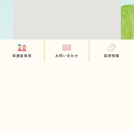
保護者専用ページ
園について
職員採用
保護者専用
お問い合わせ
採用情報
教育・保育内容
お問い合わせ
病後児保育
プライバシーポリシー
サイトマップ
未就園児の方へ
入園のご案内
お知らせ
今日のとっておき
情報公開
各種申込用紙